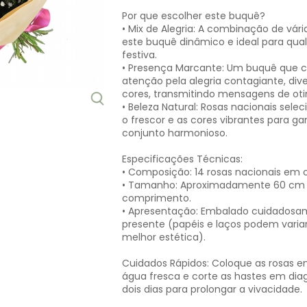
Por que escolher este buquê?
• Mix de Alegria: A combinação de vári
este buquê dinâmico e ideal para qua
festiva.
• Presença Marcante: Um buquê que 
atenção pela alegria contagiante, div
cores, transmitindo mensagens de ot
• Beleza Natural: Rosas nacionais sel
o frescor e as cores vibrantes para ga
conjunto harmonioso.
Especificações Técnicas:
• Composição: 14 rosas nacionais em c
• Tamanho: Aproximadamente 60 cm
comprimento.
• Apresentação: Embalado cuidadosa
presente (papéis e laços podem variar
melhor estética).
Cuidados Rápidos: Coloque as rosas
água fresca e corte as hastes em dia
dois dias para prolongar a vivacidade.