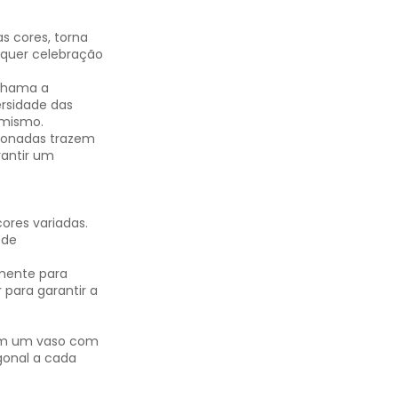
as cores, torna
lquer celebração
chama a
ersidade das
imismo.
ecionadas trazem
rantir um
ores variadas.
 de
mente para
 para garantir a
 em um vaso com
gonal a cada