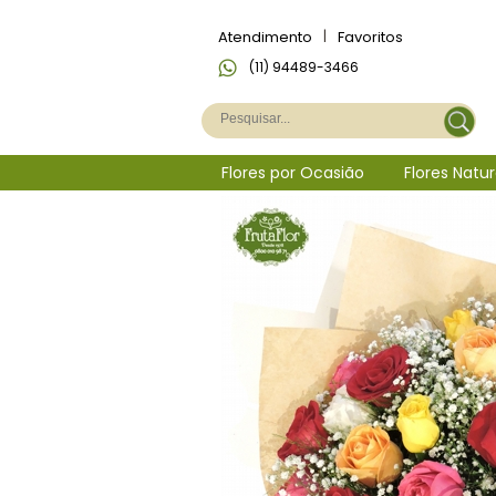
Atendimento
|
Favoritos
(11) 94489-3466
Flores por Ocasião
Flores Natur