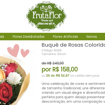
ais
Flores Desidratadas
Flores Artificiais
Noivas
Buquê de Rosas Colorid
Código: BQ06
Tamanho: 60cm
de R$ 240,00
por R$ 158,00
ou
3X de R$ 52,67
no cartão sem juros
Uma celebração de cores e sentiment
de tamanho tradicional, une diferente
criando um visual alegre e diversificad
perfeita para quem deseja presentea
descontração, em uma composição vi