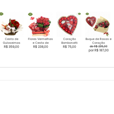
Cesta de
Flores Vermelhas
Coração
Buque de Rosas e
Guloseimas
e Cesta de
Bombonatti
Coração
R$ 359,00
Chocolates
R$ 238,00
R$ 75,00
Grande
de R$ 235,00
Bombonatti
por R$ 187,00
Suíços