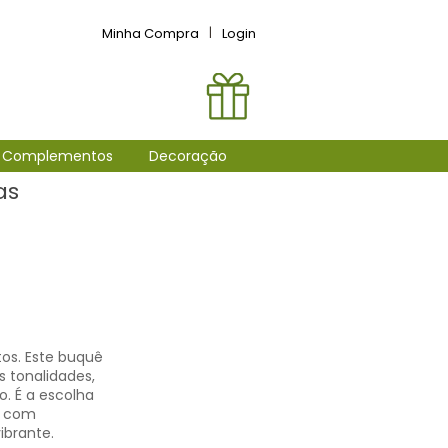
Minha Compra
|
Login
Complementos
Decoração
as
os. Este buquê
s tonalidades,
o. É a escolha
r com
brante.