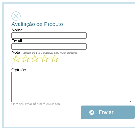
Avaliação de Produto
Nome
Email
Nota
(atribua de 1 a 5 estrelas para este produto)
Opinião
Obs: seu email não será divulgado