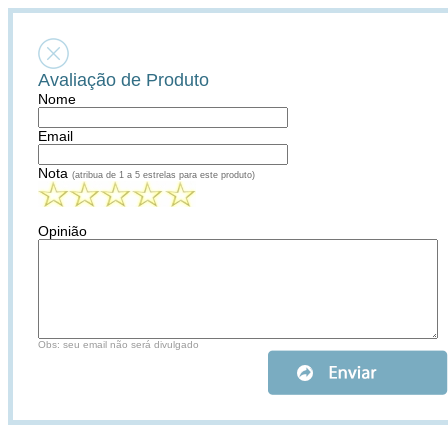
Avaliação de Produto
Nome
Email
Nota
(atribua de 1 a 5 estrelas para este produto)
Opinião
Obs: seu email não será divulgado